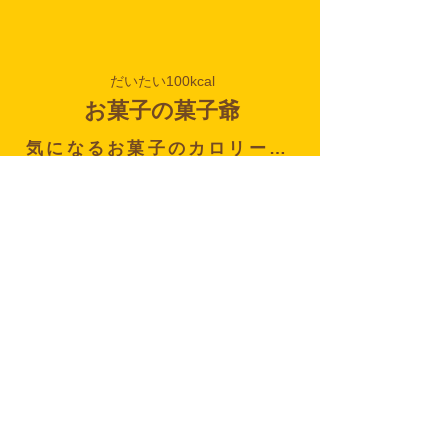
だいたい100kcal
お菓子の菓子爺
気になるお菓子のカロリー…
100kcalって？
コンビニのおにぎり1個のカロリーは、中の
具材にもよるけど約200kcalくらいかな
ぁ…。
鮭なんかは170kcalくらいだけど、ツナマヨ
になると200kcalは軽～く越えちゃいます。
100kcalは、約おにぎり半分くらいですか
ね…？
200kcal食べちゃうと、おにぎり1個食べたこ
になるんよね(・_・;)
​大好きなお菓子をちょっとだけカロリー考え
ながら食べてみる！