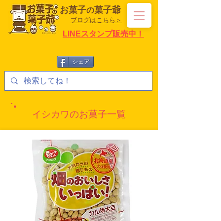
お菓子
菓子爺
の
ブログはこちら＞
LINEスタンプ販売中！
シェア
イシカワのお菓子一覧