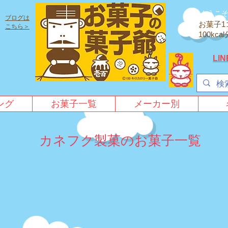
ようこ
ブログは
お菓子1
こちら＞
100k
LI
ング
お菓子一覧
メーカー別
カネフク製菓のお菓子一覧