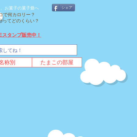
そ、お菓子の菓子爺へ
シェア
コで何カロリー？
cal分ってどのくらい？
NEスタンプ販売中！
名称別
たまこの部屋