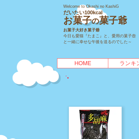
Welcome to Okashi no KashiG
だいたい100kcal
お菓子
菓子爺
の
お菓子大好き菓子爺
今日も愛猫『たまこ』と、愛用の菓子壺
と一緒に幸せな午後を送るのでした～
HOME
ランキ