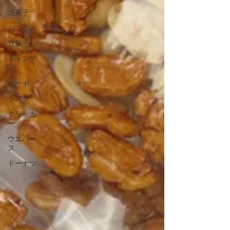
焼菓子
おつまみ
豆菓子
キャンデ
ィ
ケーキ
ラスク
クラッカ
ー
ウエハー
ス
ドーナツ