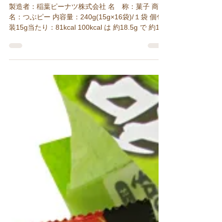
つぶピー
製造者：稲葉ピーナツ株式会社 名 称：菓子 商品
名：つぶピー 内容量：240g(15g×16袋)/１袋 個包
装15g当たり：81kcal 100kcal は 約18.5g で 約1.2
袋（小袋） 原材料名：落花生、でん粉、米、植物
油脂、砂糖、しょうゆ、食塩、デキストリン、香...