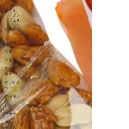
ート
ポッキ
ー プレ
ッツェル
ビスケッ
ト
油菓子
米菓
パイ
スナック
菓子
揚げせん
べい
クッキー
甘納豆
洋菓子
ポテトチ
ップス