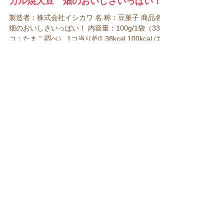
お菓子の菓子爺
2018年1月16日
読了時間: 1分
カル焼大豆 畑のおいしさいっぱい！
製造者：株式会社イシカワ 名 称：豆菓子 商品名：
畑のおいしさいっぱい！ 内容量：100g/1袋（333
コ：たまこ調べ） 1コ当り約1.38kcal 100kcal は
約21.8g で 73コ ​​ 原材料名：大豆（国産、遺伝子組
換えでない）、食塩...