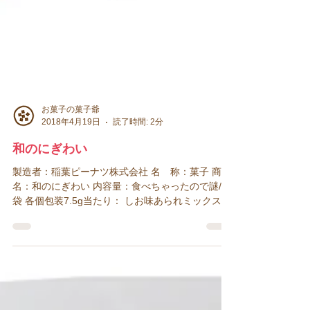
お菓子の菓子爺
2018年4月19日
読了時間: 2分
和のにぎわい
製造者：稲葉ピーナツ株式会社 名 称：菓子 商品
名：和のにぎわい 内容量：食べちゃったので謎/１
袋 各個包装7.5g当たり： しお味あられミックス：
39kcal しょうゆ味あられミックス：41kcal わさび
味柿の種ミックス：41kcal えび味あられミック
ス：40kcal...