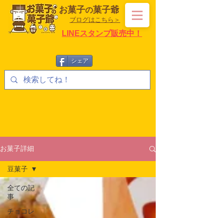
お菓子
菓子爺
の
ブログはこちら＞
LINEスタンプ販売中！
シェア
お菓子詳細
豆菓子
全ての記
事
チョコレ