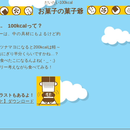
だいたい100kcal
お菓子の菓子爺
100kcalって？
ーは、中の具材にもよるけど約
ツナマヨになると200kcalは軽～
、約おにぎり半分くらいですかね…？
個食べたこになるんよね(・_・;)
ロリー考えながら食べてみる！
ラストもあるよ！
と】ダウンロード