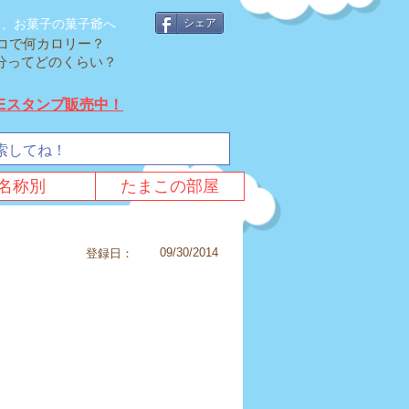
そ、お菓子の菓子爺へ
シェア
コで何カロリー？
cal分ってどのくらい？
NEスタンプ販売中！
名称別
たまこの部屋
09/30/2014
登録日：