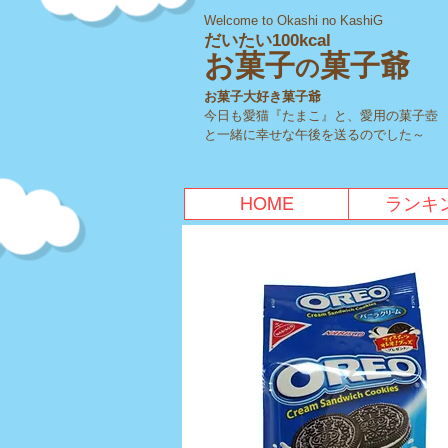
Welcome to Okashi no KashiG
だいたい100kcal
お菓子
菓子爺
の
お菓子大好き菓子爺
今日も愛猫『たまこ』と、愛用の菓子壺
と一緒に幸せな午後を送るのでした～
HOME
ランキ