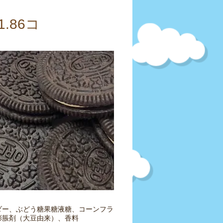
1.86コ
ダー、ぶどう糖果糖液糖、コーンフラ
膨脹剤（大豆由来）、香料