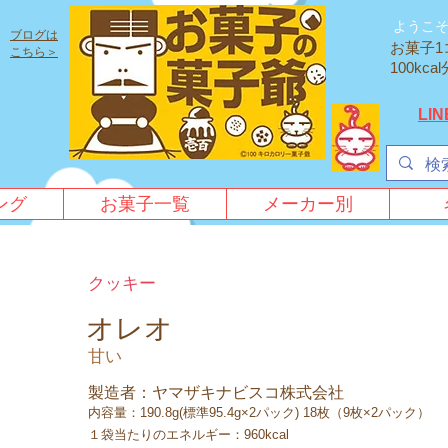
ようこ
ブログは
お菓子1
こちら＞
100k
LI
ング
お菓子一覧
メーカー別
クッキー
オレオ
甘い
製造者：ヤマザキナビスコ株式会社
内容量：190.8g(標準95.4g×2パック) 18枚（9枚×2パック）
１袋当たりのエネルギー：960kcal