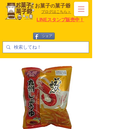
お菓子
菓子爺
の
ブログはこちら＞
LINEスタンプ販売中！
シェア