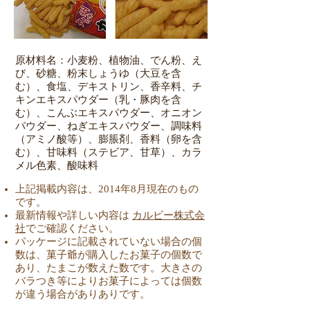
原材料名：小麦粉、植物油、でん粉、え
び、砂糖、粉末しょうゆ（大豆を含
む）、食塩、デキストリン、香辛料、チ
キンエキスパウダー（乳・豚肉を含
む）、こんぶエキスパウダー、オニオン
パウダー、ねぎエキスパウダー、調味料
（アミノ酸等）、膨脹剤、香料（卵を含
む）、甘味料（ステビア、甘草）、カラ
メル色素、酸味料
上記掲載内容は、2014年8月現在のもの
です。
最新情報や詳しい内容は
カルビー株式会
社
でご確認ください。
パッケージに記載されていない場合の個
数は、菓子爺が購入したお菓子の個数で
あり、たまこが数えた数です。大きさの
バラつき等によりお菓子によっては個数
が違う場合がありありです。