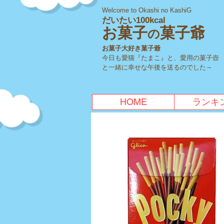
Welcome to Okashi no KashiG
だいたい100kcal
お菓子
菓子爺
の
お菓子大好き菓子爺
今日も愛猫『たまこ』と、愛用の菓子壺
と一緒に幸せな午後を送るのでした～
HOME
ランキ