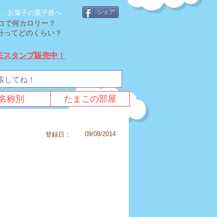
そ、お菓子の菓子爺へ
シェア
コで何カロリー？
cal分ってどのくらい？
NEスタンプ販売中！
名称別
たまこの部屋
09/08/2014
登録日：