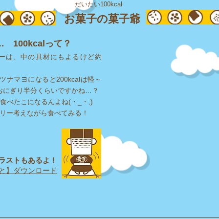
だいたい100kcal
お菓子の菓子爺
100kcalって？
ーは、中の具材にもよるけど約
ツナマヨになると200kcalは軽～
、約おにぎり半分くらいですかね…？
個食べたこになるんよね(・_・;)
ロリー考えながら食べてみる！
ラストもあるよ！
と】ダウンロード