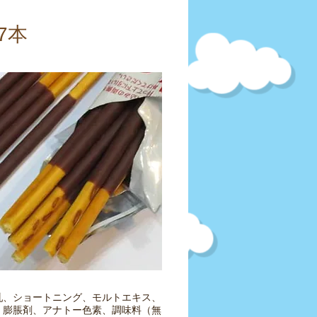
.7本
乳、ショートニング、モルトエキス、
、膨脹剤、アナトー色素、調味料（無