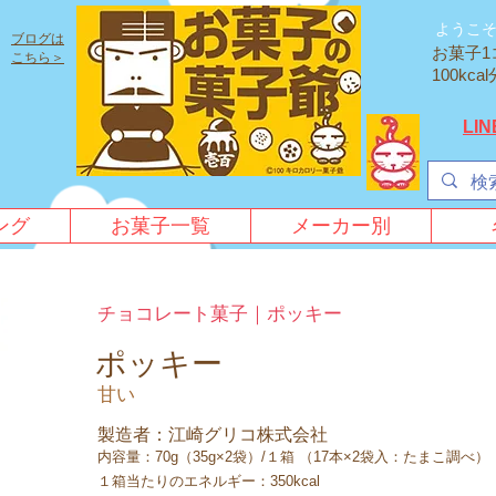
ようこ
ブログは
お菓子1
こちら＞
100k
LI
ング
お菓子一覧
メーカー別
チョコレート菓子｜ポッキー
ポッキー
甘い
製造者：江崎グリコ株式会社
内容量：70g（35g×2袋）/１箱 （17本×2袋入：たまこ調べ）
１箱当たりのエネルギー：350kcal