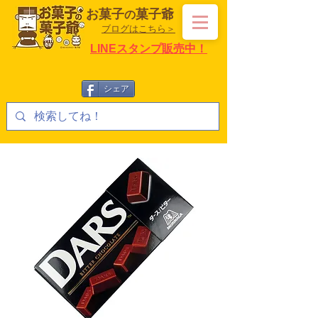
お菓子
菓子爺
の
ブログはこちら＞
LINEスタンプ販売中！
シェア