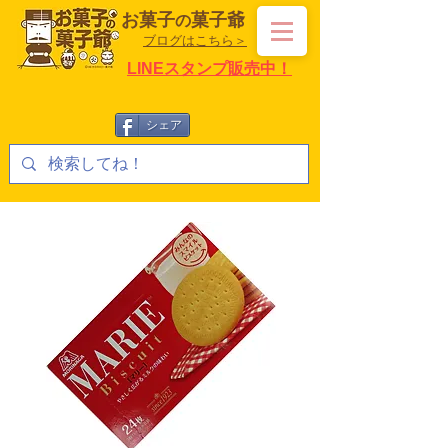
お菓子
菓子爺
の
ブログはこちら＞
LINEスタンプ販売中！
シェア