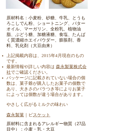
原材料名：小麦粉、砂糖、牛乳、とうも
ろこしでん粉、ショートニング、バター
オイル、マーガリン、全粉乳、植物油
脂、ぶどう糖、加糖液糖、食塩、たんぱ
く質濃縮ホエイパウダー、膨脹剤、香
料、乳化剤（大豆由来）
上記掲載内容は、2015年4月現在のもの
です。
最新情報や詳しい内容は
森永製菓株式会
社
でご確認ください。
パッケージに記載されていない場合の個
数は、菓子爺が購入したお菓子の個数で
あり、大きさのバラつき等によりお菓子
によっては個数が違う場合があります。
​やさしく広がるミルクの味わ
い
森永製菓
｜ビ
スケット
原材料に含まれるアレルギー物質（27品
目中）：小麦・乳・大豆