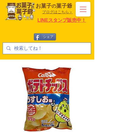
お菓子
菓子爺
の
ブログはこちら＞
LINEスタンプ販売中！
シェア