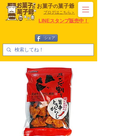
お菓子
菓子爺
の
ブログはこちら＞
LINEスタンプ販売中！
シェア