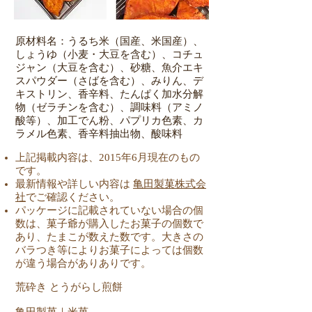
原材料名：うるち米（国産、米国産）、
しょうゆ（小麦・大豆を含む）、コチュ
ジャン（大豆を含む）、砂糖、魚介エキ
スパウダー（さばを含む）、みりん、デ
キストリン、香辛料、たんぱく加水分解
物（ゼラチンを含む）、調味料（アミノ
酸等）、加工でん粉、パプリカ色素、カ
ラメル色素、香辛料抽出物、酸味料
上記掲載内容は、2015年6月現在のもの
です。
最新情報や詳しい内容は
亀田製菓株式会
社
でご確認ください。
パッケージに記載されていない場合の個
数は、菓子爺が購入したお菓子の個数で
あり、たまこが数えた数です。大きさの
バラつき等によりお菓子によっては個数
が違う場合がありありです。
荒砕き とうがらし煎餅