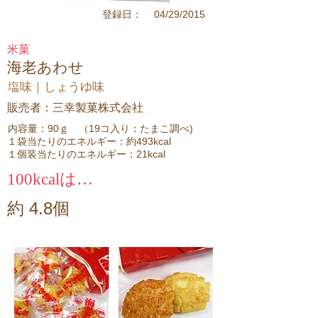
04/29/2015
登録日：
米菓
海老あわせ
塩味｜しょうゆ味
販売者：三幸製菓株式会社
内容量：90ｇ （19コ入り：たまこ調べ)
１袋当たりのエネルギー：約493kcal
１個装当たりのエネルギー：21kcal
100kcalは…
約 4.8個