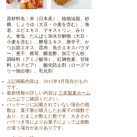
原材料名：米（日本産）、植物油脂、砂
糖、しょうゆ（大豆・小麦を含む）、海
老、エビエキス、デキストリン、みり
ん、食塩、たんぱく加水分解物（大豆・
小麦を含む）、酵母エキス、唐辛子、か
つお節エキス、昆布、魚介エキスパウダ
ー、煮干、椎茸、醸造酢、加工でん粉、
調味料（アミノ酸等）、紅麹色素、甘味
料（ステビア）、酸化防止剤（ローズマ
リー抽出物）、乳化剤
上記掲載内容は、2015年4月現在のもの
です。
最新情報や詳しい内容は
三幸製菓ホーム
ページ
でご確認ください。
パッケージに記載されていない場合の個
数は、菓子爺が購入したお菓子の個数で
あり、たまこが数えた数です。大きさの
バラつき等によりお菓子によっては個数
が違う場合がありありです。