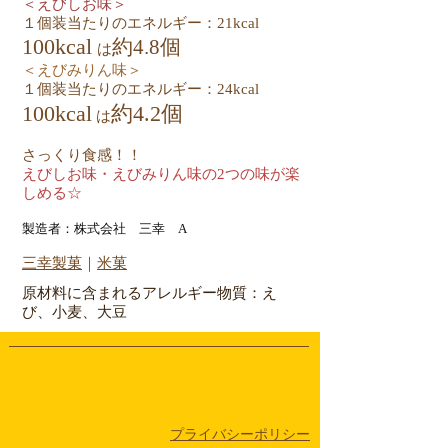
＜えびしお味＞
１個装当たりのエネルギー：21kcal
100kcal
約4.8個
は
＜えびみりん味＞
１個装当たりのエネルギー：24kcal
100kcal
約4.2個
は
さっくり食感！！
えびしお味・えびみりん味の2つの味が楽
しめる☆
製造者：株式会社 三幸 A
​三幸製菓
｜
米菓
原材料に含まれるアレルギー物質：え
び、小麦、大豆
​プライバシーポリシー