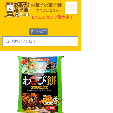
お菓子
菓子爺
の
ブログはこちら＞
LINEスタンプ販売中！
シェア