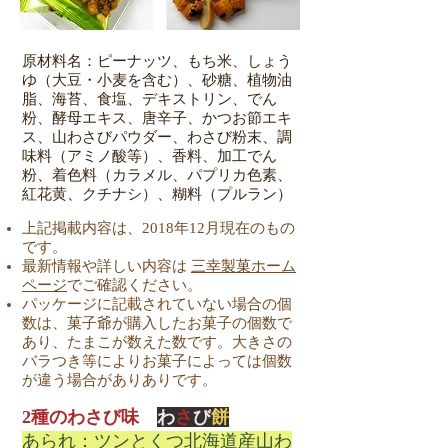
原材料名：ピーナッツ、もち米、しょう
ゆ（大豆・小麦を含む）、砂糖、植物油
脂、海苔、食塩、デキストリン、でん
粉、酵母エキス、唐辛子、かつお節エキ
ス、山わさびパウダー、わさび粉末、調
味料（アミノ酸等）、香料、加工でん
粉、着色料（カラメル、パプリカ色素、
紅花黄、クチナシ）、糊料（プルラン）
上記掲載内容は、2018年12月現在のもの
です。
最新情報や詳しい内容は
三幸製菓ホーム
ページ
でご確認ください。
パッケージに記載されていない場合の個
数は、菓子爺が購入したお菓子の個数で
あり、たまこが数えた数です。大きさの
バラつき等によりお菓子によっては個数
が違う場合がありありです。
2種のわさび味
わ
さ
び
餅
あられ：ツンとくつ北海道産山わ