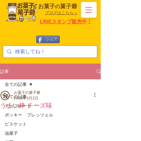
お菓子
菓子爺
の
ブログはこちら＞
LINEスタンプ販売中！
シェア
記事
全ての記事
お菓子の菓子爺
全ての記事
2018年3月2日
うまい棒 チーズ味
チョコレート
ポッキー プレッツェル
ビスケット
油菓子