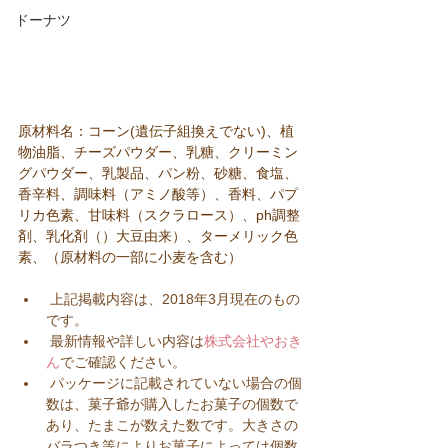
ドーナツ
原材料名：コーン(遺伝子組換えでない)、植
物油脂、チーズパウダー、乳糖、クリーミン
グパウダー、乳製品、パン粉、砂糖、食塩、
香辛料、調味料（アミノ酸等）、香料、パプ
リカ色素、甘味料（スクラロース）、ph調整
剤、乳化剤（）大豆由来）、ターメリック色
素、（原材料の一部に小麦を含む）
 上記掲載内容は、2018年3月現在のもの
です。  
 最新情報や詳しい内容は
株式会社やおき
ん
でご確認ください。  
 パッケージに記載されていない場合の個
数は、菓子爺が購入したお菓子の個数で
あり、たまこが数えた数です。大きさの
バラつき等によりお菓子によっては個数