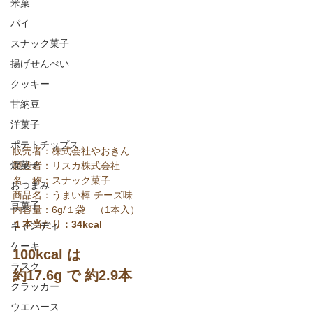
米菓
パイ
スナック菓子
揚げせんべい
クッキー
甘納豆
洋菓子
ポテトチップス
販売者：株式会社やおきん
焼菓子
製造者：リスカ株式会社
名　称：スナック菓子
おつまみ
商品名：うまい棒 チーズ味
豆菓子
内容量：6g/１袋　（1本入）
１本当たり：34kcal
キャンディ
ケーキ
100kcal は
ラスク
約17.6g で 約2.9本
クラッカー
ウエハース