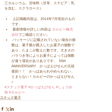
三カルシウム、甘味料（甘草、ステビア：乳
を含む、スクラロース）
 上記掲載内容は、2014年7月現在のもの
です。  
 最新情報や詳しい内容は 
カルビー株式
会社
でご確認ください。  
 パッケージに記載されていない場合の個
数は、菓子爺が購入したお菓子の個数で
あり、たまこが数えた数です。大きさの
バラつき等によりお菓子によっては個数
が違う場合がありありです。  50th 
ANNIVERSARY　かっぱえびせんの元祖
復刻！！　かっぱあられやめられない、
とまらない！カルビーのかっぱえびせん
♪
#スナック菓子
#かっぱえびせん
#しょうゆ
味
#カルビー
スナック菓子