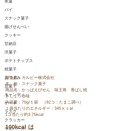
米菓
パイ
スナック菓子
揚げせんべい
クッキー
甘納豆
洋菓子
ポテトチップス
焼菓子
おつまみ
製造者：カルビー株式会社
名　称：スナック菓子
豆菓子
商品名：かっぱえびせん　味王将　香ばし焼
キャンディ
きしょうゆ味
内容量：70g/１袋　（92コ：たまこ調べ）
ケーキ
１袋当たりのエネルギー：345ｋｃal
ラスク
1コ当たり約3.75kcal
クラッカー
100kcal は
ウエハース