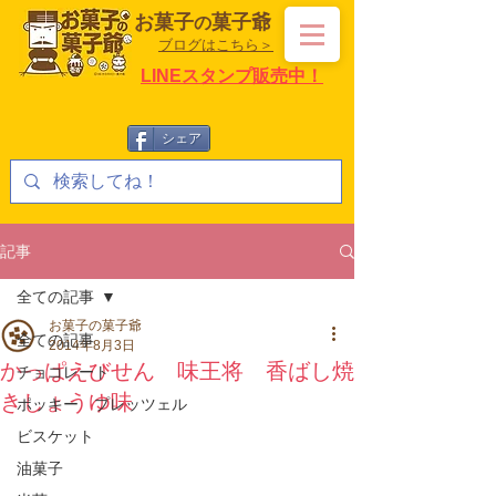
お菓子
菓子爺
の
ブログはこちら＞
LINEスタンプ販売中！
シェア
記事
全ての記事
お菓子の菓子爺
全ての記事
2014年8月3日
かっぱえびせん 味王将 香ばし焼
チョコレート
きしょうゆ味
ポッキー プレッツェル
ビスケット
油菓子