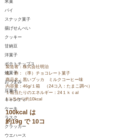
米菓
パイ
スナック菓子
揚げせんべい
クッキー
甘納豆
洋菓子
ポテトチップス
製造者：株式会社明治
焼菓子
名　称：（準）チョコレート菓子
商品名：黒いプッカ　ミルクコーヒー味
おつまみ
内容量：46g/１箱　（24コ入：たまこ調べ）
豆菓子
１箱当たりのエネルギー：24１ｋｃal
1コ当たり約10kcal
キャンディ
ケーキ
100kcal は
ラスク
約19g で 10コ
クラッカー
ウエハース