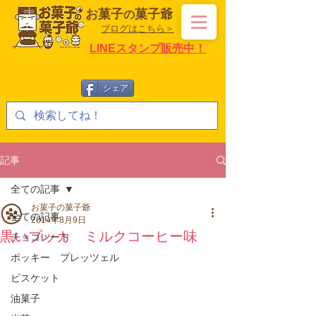
お菓子
菓子爺
の
ブログはこちら＞
LINEスタンプ販売中！
シェア
記事
全ての記事
お菓子の菓子爺
全ての記事
2014年8月9日
黒いプッカ ミルクコーヒー味
チョコレート
ポッキー プレッツェル
ビスケット
油菓子