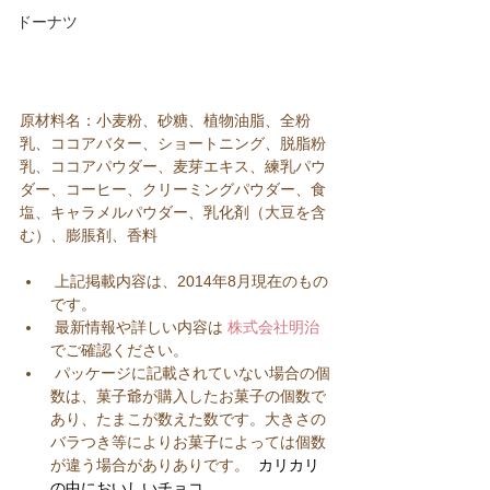
ドーナツ
原材料名：小麦粉、砂糖、植物油脂、全粉
乳、ココアバター、ショートニング、脱脂粉
乳、ココアパウダー、麦芽エキス、練乳パウ
ダー、コーヒー、クリーミングパウダー、食
塩、キャラメルパウダー、乳化剤（大豆を含
む）、膨脹剤、香料
 上記掲載内容は、2014年8月現在のもの
です。  
 最新情報や詳しい内容は 
株式会社明治
でご確認ください。  
 パッケージに記載されていない場合の個
数は、菓子爺が購入したお菓子の個数で
あり、たまこが数えた数です。大きさの
バラつき等によりお菓子によっては個数
が違う場合がありありです。  
カリカリ
の中においしいチョコ