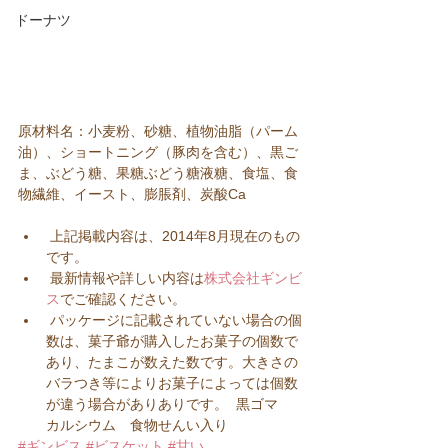
ドーナツ
原材料名：小麦粉、砂糖、植物油脂（パーム
油）、ショートニング（豚肉を含む）、黒ご
ま、ぶどう糖、果糖ぶどう糖液糖、食塩、食
物繊維、イースト、膨脹剤、炭酸Ca
 上記掲載内容は、2014年8月現在のもの
です。  
 最新情報や詳しい内容は
株式会社ギンビ
ス
でご確認ください。  
 パッケージに記載されていない場合の個
数は、菓子爺が購入したお菓子の個数で
あり、たまこが数えた数です。大きさの
バラつき等によりお菓子によっては個数
が違う場合がありありです。  黒ゴマ　
カルシウム　食物せんい入り
#ギンビス
#ビスケット
#甘い