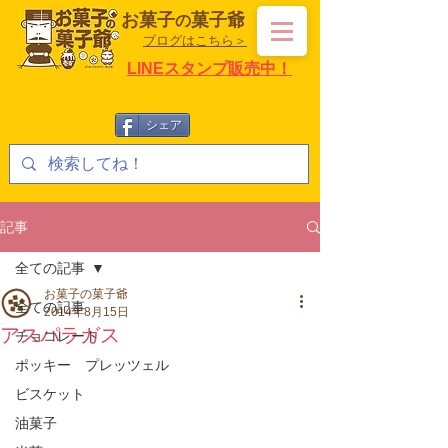
お菓子
菓子爺
の
ブログはこちら＞
LINEスタンプ販売中！
シェア
記事
全ての記事
お菓子の菓子爺
全ての記事
2014年8月15日
アスパラガス
チョコレート
ポッキー プレッツェル
ビスケット
油菓子