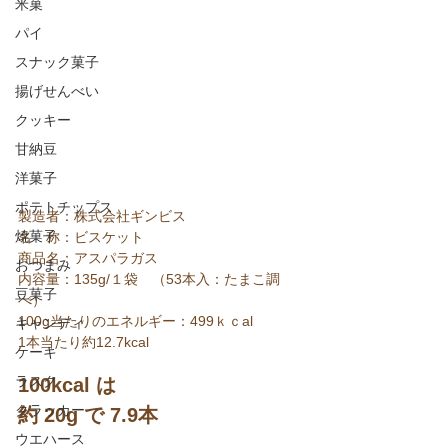
米菓
パイ
スナック菓子
揚げせんべい
クッキー
甘納豆
洋菓子
ポテトチップス
​製造者：株式会社ギンビス
焼菓子
名　称：ビスケット
商品名：アスパラガス
おつまみ
内容量：135g/１袋　（53本入：たまこ調
豆菓子
べ）
100g当たりのエネルギー：499ｋｃal
キャンディ
1本当たり約12.7kcal
ケーキ
ラスク
100kcal は
クラッカー
約 20g で 7.9本
ウエハース