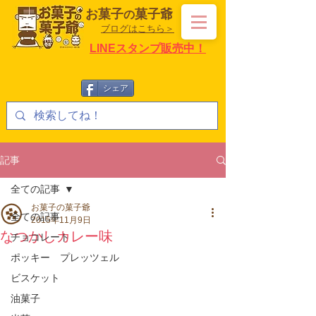
お菓子
菓子爺
の
ブログはこちら＞
LINEスタンプ販売中！
シェア
記事
全ての記事
お菓子の菓子爺
全ての記事
2015年11月9日
なつかしカレー味
チョコレート
ポッキー プレッツェル
ビスケット
油菓子