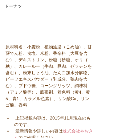
ドーナツ
原材料名：小麦粉、植物油脂（こめ油）、甘
藷でん粉、食塩、米粉、香辛料（大豆を含
む）、デキストリン、粉糖（砂糖、オリゴ
糖）、カレールー（牛肉、豚肉、ゼラチンを
含む）、粉末しょう油、たん白加水分解物、
ビーフエキスパウダー（乳成分、鶏肉を含
む）、ブドウ糖、コーングリッツ、調味料
（アミノ酸等）、膨張剤、着色料（黄4、黄
5、青1、カラメル色素）、リン酸Ca、リン
ゴ酸、香料
 上記掲載内容は、2015年11月現在のも
のです。  
 最新情報や詳しい内容は
株式会社やおき
ん
でご確認ください。  