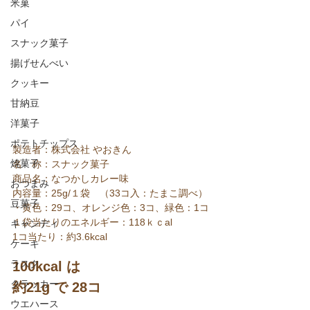
米菓
パイ
スナック菓子
揚げせんべい
クッキー
甘納豆
洋菓子
ポテトチップス
製造者：株式会社 やおきん
焼菓子
名　称：スナック菓子
商品名：なつかしカレー味
おつまみ
内容量：25g/１袋　（33コ入：たまこ調べ）
豆菓子
・黄色：29コ、オレンジ色：3コ、緑色：1コ
１袋当たりのエネルギー：118ｋｃal
キャンディ
1コ当たり：約3.6kcal
ケーキ
ラスク
100kcal は
クラッカー
約21g で 28コ
ウエハース