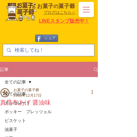
お菓子
菓子爺
の
ブログはこちら＞
LINEスタンプ販売中！
シェア
記事
全ての記事
お菓子の菓子爺
全ての記事
2015年12月17日
真昆布あげ 醤油味
チョコレート
ポッキー プレッツェル
ビスケット
油菓子