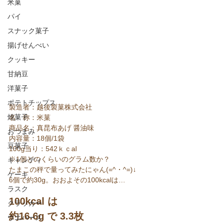
米菓
パイ
スナック菓子
揚げせんべい
クッキー
甘納豆
洋菓子
ポテトチップス
製造者：越後製菓株式会社
焼菓子
名　称：米菓
商品名：真昆布あげ 醤油味
おつまみ
内容量：18個/1袋
豆菓子
100g当り：542ｋｃal
※1個どのくらいのグラム数か？
キャンディ
たまこの秤で量ってみたにゃん(=^・^=)↓
ケーキ
6個で約30g。おおよその100kcalは…
ラスク
100kcal は
クラッカー
約16.6g で 3.3枚
ウエハース