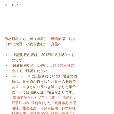
ドーナツ
原材料名：もち米（国産）、植物油脂、しょ
うゆ（大豆・小麦を含む）、真昆布
 上記掲載内容は、2015年12月現在のも
のです。  
 最新情報や詳しい内容は 
越後製菓株式
会社
でご確認ください。  
 パッケージに記載されていない場合の個
数は、菓子爺が購入したお菓子の個数で
あり、大きさのバラつき等によりお菓子
によっては個数が違う場合があります。 
米油でからっとソフトに揚げ、国産丸大
豆醤油のみで味付けした『真昆布あげ 醤
油味』北海道産　真昆布使用　科学調味
料無添加　国産米100％
材料が厳選され