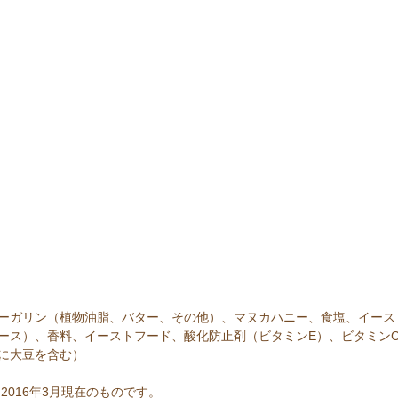
ーガリン（植物油脂、バター、その他）、マヌカハニー、食塩、イース
ース）、香料、イーストフード、酸化防止剤（ビタミンE）、ビタミン
に大豆を含む）
2016年3月現在のものです。  