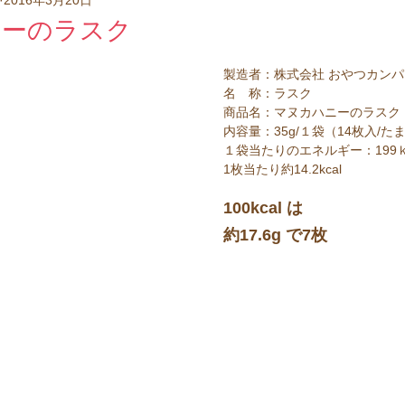
べい
クッキー
甘納豆
洋菓子
ポテトチップス
ニーのラスク
製造者：株式会社 おやつカン
ケーキ
ラスク
クラッカー
ウエハース
ドー
名　称：ラスク
商品名：マヌカハニーのラスク
内容量：35g/１袋（14枚入/た
１袋当たりのエネルギー：199ｋ
1枚当たり約14.2kcal
100kcal は
約17.6g で7枚