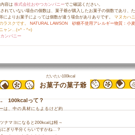
い内容は
 株式会社おやつカンパニー
でご確認ください。  
等によりお菓子によっては個数が違う場合がありありです。 
マヌカハ
のラスクです。
NATURAL LAWSON　砂糖不使用アレルギー物質：小
ャン…(=^・^=)
つカンパニー
だいたい100kcal
お菓子の菓子爺
100kcalって？
ーは、中の具材にもよるけど約
ツナマヨになると200kcalは軽～
、約おにぎり半分くらいですかね…？