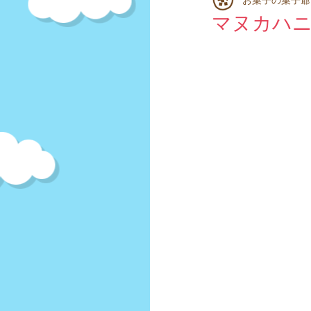
スナック菓子
揚げせん
マヌカハ
豆菓子
キャンディ