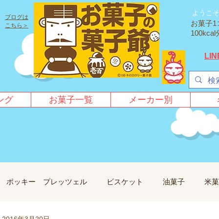
ようこ
ブログは
お菓子1
こちら＞
100k
LI
ング
お菓子一覧
メーカー別
ポッキー プレッツェル
ビスケット
油菓子
米菓
2016年3月20日