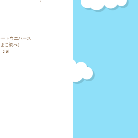
焼菓子
おつまみ
ナツ
コレートウエハース
：たまこ調べ）
ｃal