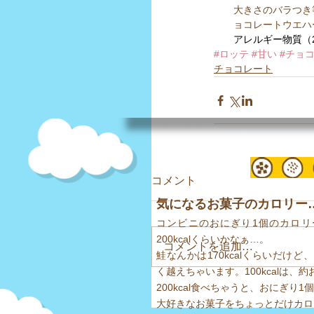
大きさのバラつき
ョコレートウエハ
アレルギー物質（
#ロッテ
#甘い
#チョ
チョコレート
コメント
気になるお菓子のカロリー… 
コンビニのおにぎり1個のカロリ
200kcalくらいかなぁ…。
コメントを追加…
鮭なんかは170kcalくらいだけど、
く越えちゃいます。
100kcalは
200kcal食べちゃうと、おにぎり1
​大好きなお菓子をちょっとだけカ