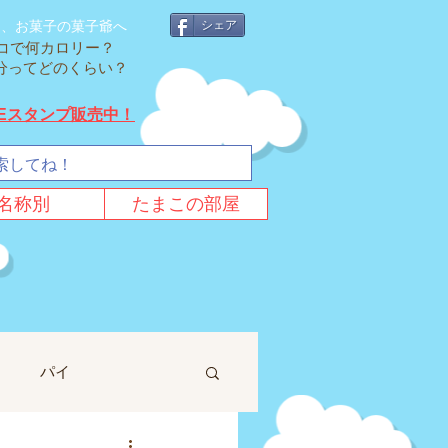
そ、お菓子の菓子爺へ
シェア
コで何カロリー？
cal分ってどのくらい？
NEスタンプ販売中！
名称別
たまこの部屋
パイ