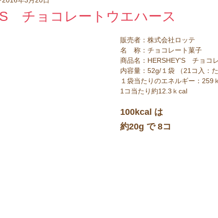
べい
クッキー
甘納豆
洋菓子
ポテトチップス
EY'S チョコレートウエハース
販売者：株式会社ロッテ
ケーキ
ラスク
クラッカー
ウエハース
ドー
名　称：チョコレート菓子
商品名：HERSHEY'S　チョ
内容量：52g/１袋 （21コ入
１袋当たりのエネルギー：259ｋ
1コ当たり約12.3ｋcal
100kcal は
約20g で 8コ