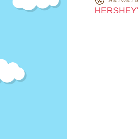
スナック菓子
揚げせん
HERSH
豆菓子
キャンディ