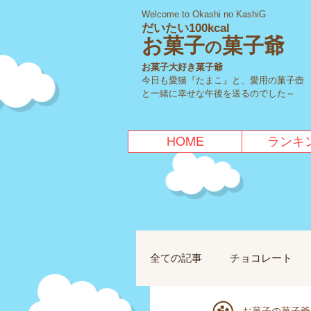
Welcome to Okashi no KashiG
だいたい100kcal
お菓子
菓子爺
の
お菓子大好き菓子爺
今日も愛猫『たまこ』と、愛用の菓子壺
と一緒に幸せな午後を送るのでした～
HOME
ランキ
全ての記事
チョコレート
お菓子の菓子爺