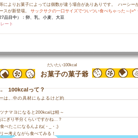
等によりお菓子によっては個数が違う場合がありありです。  ハーシー
ースが新登場。 
サックサクの一口サイズでついつい食べちゃった～(=^・
27品目中）：卵、乳、小麦、大豆
コレート
だいたい100kcal
お菓子の菓子爺
100kcalって？
ーは、中の具材にもよるけど約
ツナマヨになると200kcalは軽～
、約おにぎり半分くらいですかね…？
個食べたこになるんよね(・_・;)
ロリー考えながら食べてみる！