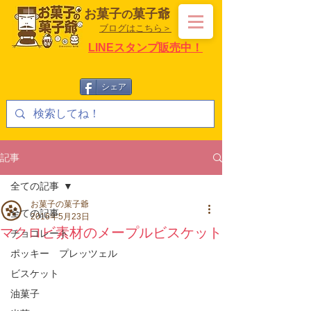
お菓子
菓子爺
の
ブログはこちら＞
LINEスタンプ販売中！
シェア
記事
全ての記事
お菓子の菓子爺
全ての記事
2016年5月23日
マクロビ素材のメープルビスケット
チョコレート
ポッキー プレッツェル
ビスケット
油菓子