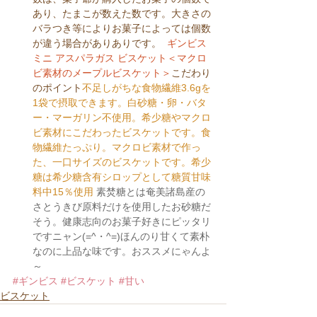
あり、たまこが数えた数です。大きさの
バラつき等によりお菓子によっては個数
が違う場合がありありです。  
ギンビス 
ミニ アスパラガス ビスケット＜マクロ
ビ素材のメープルビスケット＞
こだわり
のポイント
不足しがちな食物繊維3.6gを
1袋で摂取できます。白砂糖・卵・バタ
ー・マーガリン不使用。希少糖やマクロ
ビ素材にこだわったビスケットです。食
物繊維たっぷり。マクロビ素材で作っ
た、一口サイズのビスケットです。希少
糖は希少糖含有シロップとして糖質甘味
料中15％使用
素焚糖とは奄美諸島産の
さとうきび原料だけを使用したお砂糖だ
そう。健康志向のお菓子好きにピッタリ
ですニャン(=^・^=)ほんのり甘くて素朴
なのに上品な味です。おススメにゃんよ
～
#ギンビス
#ビスケット
#甘い
ビスケット