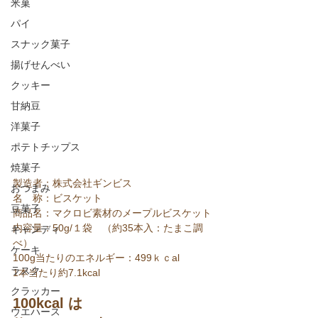
米菓
パイ
スナック菓子
揚げせんべい
クッキー
甘納豆
洋菓子
ポテトチップス
焼菓子
​製造者：株式会社ギンビス
おつまみ
名　称：ビスケット
豆菓子
商品名：マクロビ素材のメープルビスケット
内容量：50g/１袋　（約35本入：たまこ調
キャンディ
べ）
ケーキ
100g当たりのエネルギー：499ｋｃal
ラスク
1本当たり約7.1kcal
クラッカー
100kcal は
ウエハース