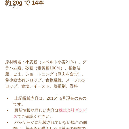
約 20g で 14本
ドーナツ
原材料名：小麦粉（スペルト小麦21％）、グ
ラハム粉、砂糖（素焚糖100％）、植物油
脂、ごま、ショートニング（豚肉を含む）、
希少糖含有シロップ、食物繊維、メープルシ
ロップ、食塩、イースト、膨張剤、香料
 上記掲載内容は、2016年5月現在のもの
です。  
 最新情報や詳しい内容は
株式会社ギンビ
ス
でご確認ください。  
 パッケージに記載されていない場合の個
数は、菓子爺が購入したお菓子の個数で