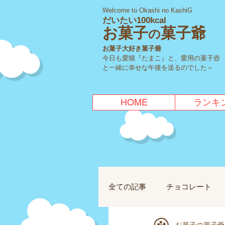
Welcome to Okashi no KashiG
だいたい100kcal
お菓子
菓子爺
の
お菓子大好き菓子爺
今日も愛猫『たまこ』と、愛用の菓子壺
と一緒に幸せな午後を送るのでした～
HOME
ランキ
全ての記事
チョコレート
お菓子の菓子爺