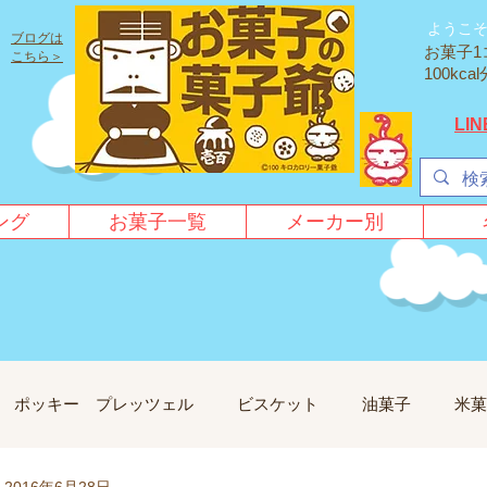
ようこ
ブログは
お菓子1
こちら＞
100k
LI
ング
お菓子一覧
メーカー別
ポッキー プレッツェル
ビスケット
油菓子
米菓
2016年6月28日