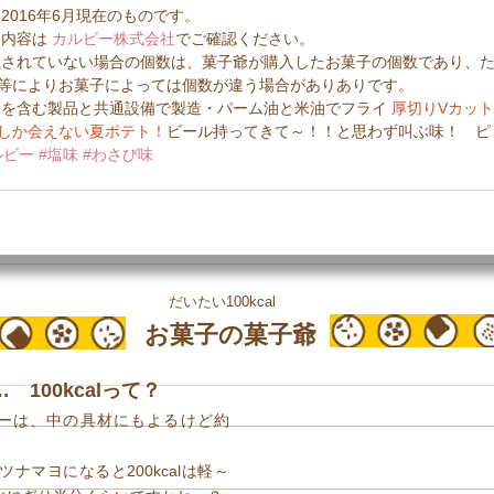
2016年6月現在のものです。  
内容は 
カルビー株式会社
でご確認ください。  
等によりお菓子によっては個数が違う場合がありありです。  
にを含む製品と共通設備で製造・パーム油と米油でフライ 
厚切りVカッ
しか会えない夏ポテト！
ビール持ってきて～！！と思わず叫ぶ味！　ピ
ルビー
#塩味
#わさび味
だいたい100kcal
お菓子の菓子爺
100kcalって？
ーは、中の具材にもよるけど約
ツナマヨになると200kcalは軽～