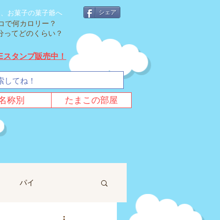
そ、お菓子の菓子爺へ
シェア
コで何カロリー？
cal分ってどのくらい？
NEスタンプ販売中！
名称別
たまこの部屋
パイ