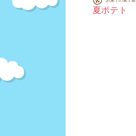
スナック菓子
揚げせん
夏ポテト 
豆菓子
キャンディ