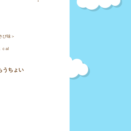
焼菓子
おつまみ
ナツ
さび味＞
ｃal
ともうちょい