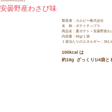
べい
クッキー
甘納豆
洋菓子
ポテトチップス
安曇野産わさび味
製造者：カルビー株式会社
ケーキ
ラスク
クラッカー
ウエハース
ドー
名　称：ポテトチップス
商品名：夏ポテト＜安曇野産わ
内容量：65g/１袋　
１袋当たりのエネルギー：361ｋ
100kcal は
約18g  ざっくり1/4袋