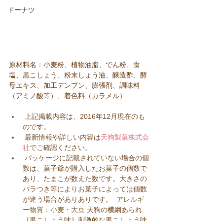
ドーナツ
原材料名：小麦粉、植物油脂、でん粉、食
塩、黒こしょう、粉末しょう油、醸造酢、酵
母エキス、加工デンプン、膨張剤、調味料
（アミノ酸等）、着色料（カラメル）
 上記掲載内容は、2016年12月現在のも
のです。  
 最新情報や詳しい内容は
天狗製菓株式会
社
でご確認ください。  
 パッケージに記載されていない場合の個
数は、菓子爺が購入したお菓子の個数で
あり、たまこが数えた数です。大きさの
バラつき等によりお菓子によっては個数
が違う場合がありありです。  
アレルギ
ー物質：小麦・大豆
天狗の横綱あられ
［黒こしょう味］刺激的な黒こしょう味