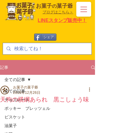
お菓子
菓子爺
の
ブログはこちら＞
LINEスタンプ販売中！
シェア
記事
全ての記事
お菓子の菓子爺
全ての記事
2016年12月26日
天狗の横綱あられ 黒こしょう味
チョコレート
ポッキー プレッツェル
ビスケット
油菓子