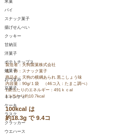
米菓
パイ
スナック菓子
揚げせんべい
クッキー
甘納豆
洋菓子
ポテトチップス
製造者：天狗製菓株式会社
焼菓子
名　称：スナック菓子
商品名：天狗の横綱あられ 黒こしょう味
おつまみ
内容量：90g/１袋　（46コ入：たまこ調べ）
豆菓子
1袋当たりのエネルギー：491ｋｃal
1コ当たり約10.7kcal
キャンディ
ケーキ
100kcal は
ラスク
約18.3g で 9.4コ
クラッカー
ウエハース