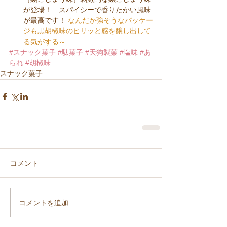
が登場！　スパイシーで香りたかい風味
が最高です！
なんだか強そうなパッケー
ジも黒胡椒味のピリッと感を醸し出して
る気がする～
#スナック菓子
#駄菓子
#天狗製菓
#塩味
#あ
られ
#胡椒味
スナック菓子
コメント
コメントを追加…