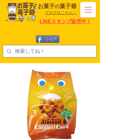
お菓子
菓子爺
の
ブログはこちら＞
LINEスタンプ販売中！
シェア