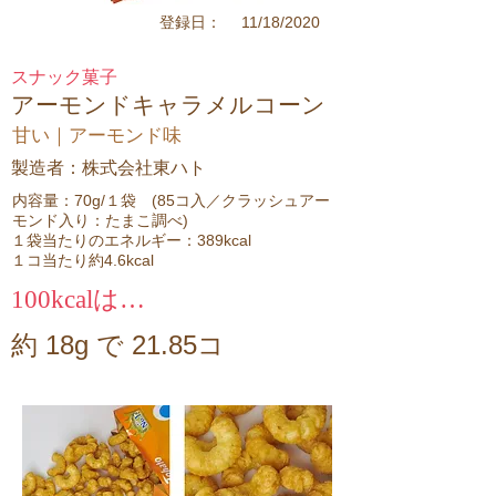
11/18/2020
登録日：
スナック菓子
アーモンドキャラメルコーン
甘い｜アーモンド味
​製造者：株式会社東ハト
内容量：70g/１袋 (85コ入／クラッシュアー
モンド入り：たまこ調べ)
１袋当たりのエネルギー：389kcal
１コ当たり約4.6kcal
100kcalは…
約 18g で 21.85コ