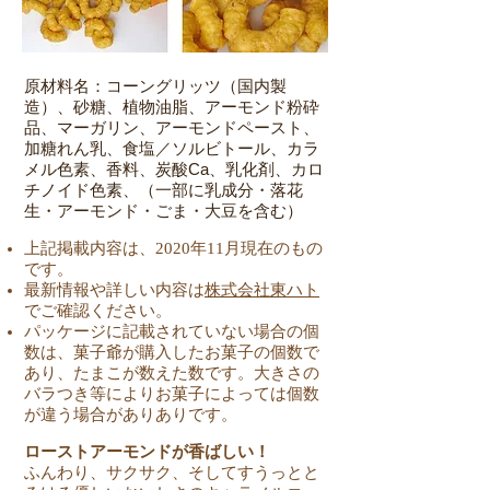
原材料名：コーングリッツ（国内製
造）、砂糖、植物油脂、アーモンド粉砕
品、マーガリン、アーモンドペースト、
加糖れん乳、食塩／ソルビトール、カラ
メル色素、香料、炭酸Ca、乳化剤、カロ
チノイド色素、（一部に乳成分・落花
生・アーモンド・ごま・大豆を含む）
上記掲載内容は、2020年11月現在のもの
です。
最新情報や詳しい内容は
株式会社東ハト
でご確認ください。
パッケージに記載されていない場合の個
数は、菓子爺が購入したお菓子の個数で
あり、たまこが数えた数です。大きさの
バラつき等によりお菓子によっては個数
が違う場合がありありです。
ローストアーモンドが香ばしい！
ふんわり、サクサク、そしてすうっとと