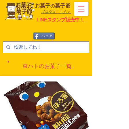
お菓子
菓子爺
の
ブログはこちら＞
LINEスタンプ販売中！
シェア
東ハトのお菓子一覧